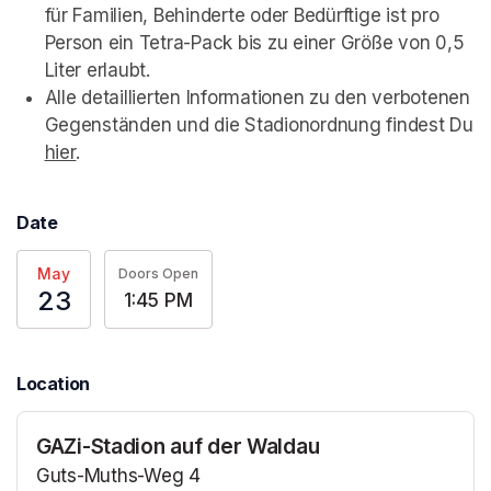
für Familien, Behinderte oder Bedürftige ist pro 
Person ein Tetra-Pack bis zu einer Größe von 0,5 
Liter erlaubt.
Alle detaillierten Informationen zu den verbotenen 
Gegenständen und die Stadionordnung findest Du 
hier
(opens in a new tab)
.
Date
May
Doors Open
23
1:45 PM
Location
GAZi-Stadion auf der Waldau
Guts-Muths-Weg 4