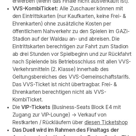
erwerben (wenn das Finale nicht ausverkauft ist).
VVS-KombiTicket:
 Alle Zuschauer können mit 
den Eintrittskarten (nur Kaufkarten, keine Frei- & 
Ehrenkarten) ohne zusätzliche Kosten per 
öffentlichem Nahverkehr zu den Spielen im GAZi-
Stadion auf der Waldau an- und abreisen. Die 
Eintrittskarten berechtigen zur Fahrt zum Stadion 
ab drei Stunden vor Spielbeginn und zur Rückfahrt 
nach Spielende bis Betriebsschluss mit allen VVS-
Verkehrsmitteln (2. Klasse) innerhalb des 
Geltungsbereiches des VVS-Gemeinschaftstarifs. 
Das VVS-Ticket ist nicht übertragbar. Frei- & 
Ehrenkarten berechtigen nicht als VVS-
KombiTicket.
Die 
VIP-Tickets
 (Business-Seats Block E4 mit 
Zugang zur VIP-Lounge) -> Verkauf von 
Restkarten / Rückläufern über 
diesen Ticketshop
(op
Das Duell wird im Rahmen des Finaltags der 